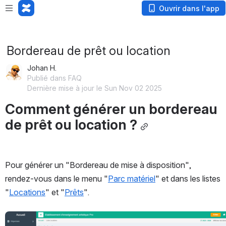
Loading app...
Ouvrir dans l'app
Bordereau de prêt ou location
Johan H.
Publié dans FAQ
Dernière mise à jour le Sun Nov 02 2025
Comment générer un bordereau 
de prêt ou location ?
Pour générer un "Bordereau de mise à disposition", 
rendez-vous dans le menu "
Parc matériel
" et dans les listes 
"
Locations
" et "
Prêts
".
Ouvrir